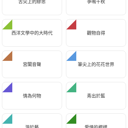
舌尖上的繆思
爭鳴千秋
西洋文學中的大時代
觀物自得
宮闈音聲
筆尖上的花花世界
情為何物
青出於藍
游於藝
愛情的模樣