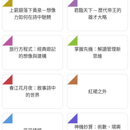
上窮碧落下黃泉－想像
君臨天下 ─ 歷代帝王的
力如何在詩中馳騁
雄才大略
旅行方程式：經典遊記
掌握先機：解讀管理新
的想像與建構
思維
春江花月夜：敘事詩中
紅裙之外
的世界
神機妙算：術數、堪輿