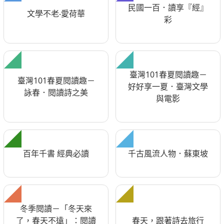
民國一百．讀享『經』
文學不老‧愛荷華
彩
臺灣101春夏閱讀趣－
臺灣101春夏閱讀趣－
好好享一夏．臺灣文學
詠春．閱讀詩之美
與電影
百年千書 經典必讀
千古風流人物．蘇東坡
冬季閱讀－「冬天來
了，春天不遠」：閱讀
春天，跟著詩去旅行