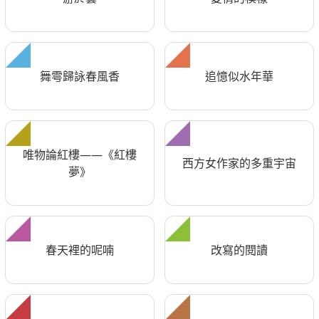
舞雩歸詠春風香
追憶似水年華
唯物論紅樓——《紅樓
西方女作家的多重宇宙
夢》
春天裡的呢喃
改寫的閱讀