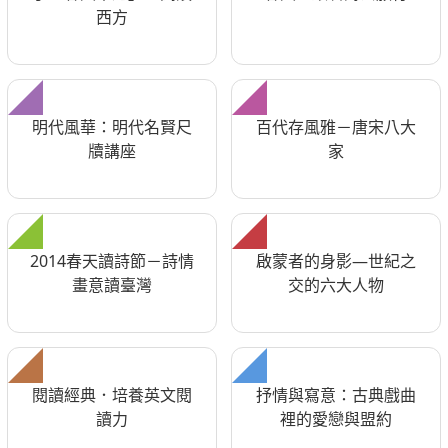
西方
明代風華：明代名賢尺
百代存風雅－唐宋八大
牘講座
家
2014春天讀詩節－詩情
啟蒙者的身影—世紀之
畫意讀臺灣
交的六大人物
閱讀經典．培養英文閱
抒情與寫意：古典戲曲
讀力
裡的愛戀與盟約