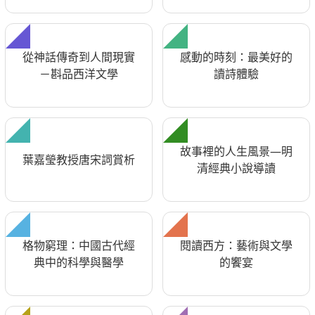
從神話傳奇到人間現實
感動的時刻：最美好的
－斟品西洋文學
讀詩體驗
故事裡的人生風景—明
葉嘉瑩教授唐宋詞賞析
清經典小說導讀
格物窮理：中國古代經
閱讀西方：藝術與文學
典中的科學與醫學
的饗宴