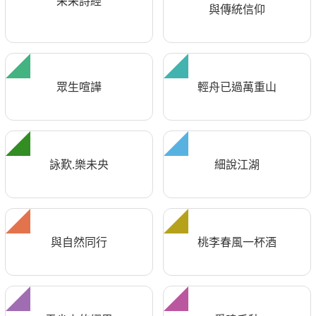
采采詩經
與傳統信仰
眾生喧譁
輕舟已過萬重山
詠歎.樂未央
細說江湖
與自然同行
桃李春風一杯酒