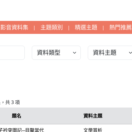
影音資料集
主題類別
精選主題
熱門推薦
|
|
|
果，共 3 項
題名
資料主題
子衿突圍記─目擊當代
文學賞析