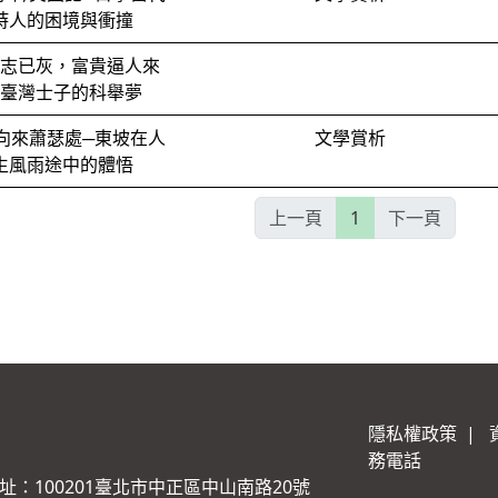
詩人的困境與衝撞
志已灰，富貴逼人來
臺灣士子的科舉夢
向來蕭瑟處─東坡在人
文學賞析
生風雨途中的體悟
上一頁
1
下一頁
隱私權政策
|
務電話
址：100201臺北市中正區中山南路20號