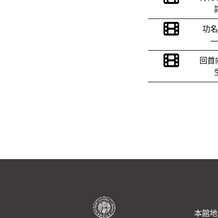
功名
—
回首
本館地