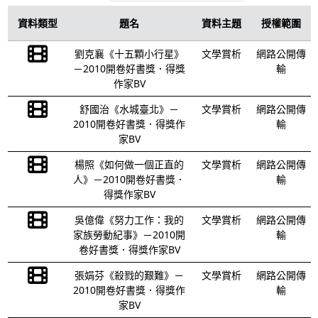
資料類型
題名
資料主題
授權範圍
劉克襄《十五顆小行星》
文學賞析
網路公開傳
－2010開卷好書獎．得獎
輸
作家BV
舒國治《水城臺北》－
文學賞析
網路公開傳
2010開卷好書獎．得獎作
輸
家BV
楊照《如何做一個正直的
文學賞析
網路公開傳
人》－2010開卷好書獎．
輸
得獎作家BV
吳億偉《努力工作：我的
文學賞析
網路公開傳
家族勞動紀事》－2010開
輸
卷好書獎．得獎作家BV
張娟芬《殺戮的艱難》－
文學賞析
網路公開傳
2010開卷好書獎．得獎作
輸
家BV