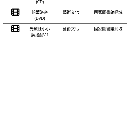
(CD)
帕華洛帝
藝術文化
國家圖書館網域
(DVD)
光啟社小小
藝術文化
國家圖書館網域
廣播劇V.1
上一頁
1
2
3
4
5
…
8
下一頁
本館地址：100201臺北市中正區中山南路20號
總機：(02)2361-9132