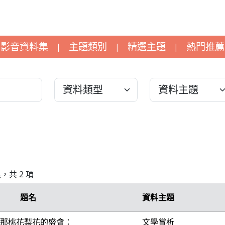
影音資料集
主題類別
精選主題
熱門推薦
|
|
|
果，共 2 項
題名
資料主題
那桃花梨花的盛會：
文學賞析