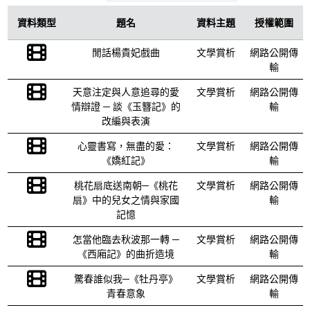
資料類型
題名
資料主題
授權範圍
閒話楊貴妃戲曲
文學賞析
網路公開傳
輸
天意注定與人意追尋的愛
文學賞析
網路公開傳
情辯證 ─ 談《玉簪記》的
輸
改編與表演
心靈書寫，無盡的愛：
文學賞析
網路公開傳
《嬌紅記》
輸
桃花扇底送南朝─《桃花
文學賞析
網路公開傳
扇》中的兒女之情與家國
輸
記憶
怎當他臨去秋波那一轉 ─
文學賞析
網路公開傳
《西廂記》的曲折造境
輸
驚春誰似我─《牡丹亭》
文學賞析
網路公開傳
青春意象
輸