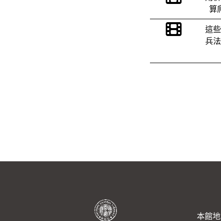
算
這些
兵法
本館地