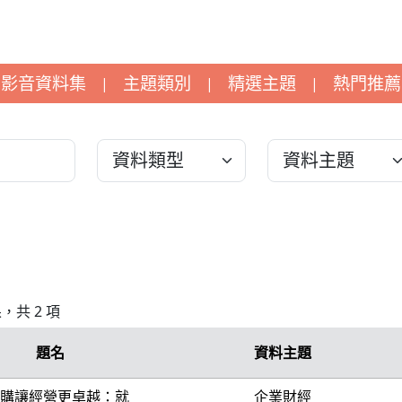
影音資料集
主題類別
精選主題
熱門推薦
|
|
|
果，共 2 項
題名
資料主題
購讓經營更卓越：就
企業財經