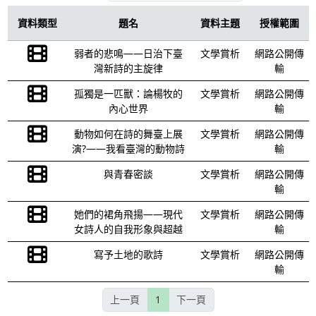
資料類型
題名
資料主題
授權範圍
弱者的悲鳴——日治下臺
文學賞析
網路公開傳
灣新詩的主旋律
輸
孤獨是一匹獸：論楊牧的
文學賞析
網路公開傳
內心世界
輸
動物如何在詩的舞臺上展
文學賞析
網路公開傳
演?——我看臺灣的動物詩
輸
與青春密談
文學賞析
網路公開傳
輸
她們的裙角飛揚——現代
文學賞析
網路公開傳
女詩人的自我形象與超越
輸
寫予土地的歌詩
文學賞析
網路公開傳
輸
上一頁
1
下一頁