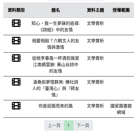
資料類型
題名
資料主題
授權範圍
知心，我一生夢寐的追尋:
文學賞析
《詩經》中的友情
相愛相殺？六朝文人的友
文學賞析
情與激情
從桃李春風一杯酒到我家
文學賞析
江南摘雲腴: 黃山谷詩中
的友情
滄桑如夢憶群英: 櫟社詩
文學賞析
人的『臺灣心』與『師友
情』
你是迎面而來的風
文學賞析
國家圖書館
網域
上一頁
1
下一頁