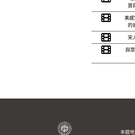
賞
美感
的
宋
與眾
本館地