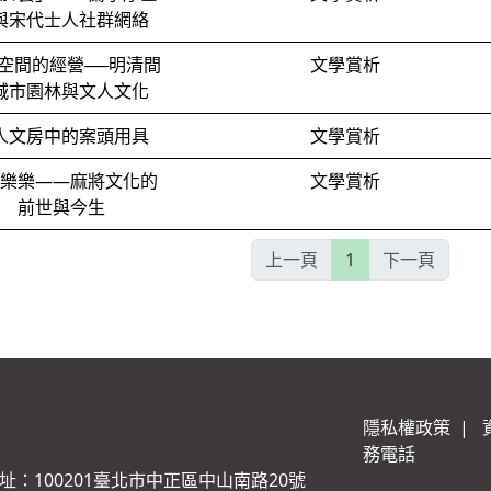
與宋代士人社群網絡
空間的經營──明清間
文學賞析
城市園林與文人文化
人文房中的案頭用具
文學賞析
樂樂——麻將文化的
文學賞析
前世與今生
上一頁
1
下一頁
隱私權政策
|
務電話
址：100201臺北市中正區中山南路20號