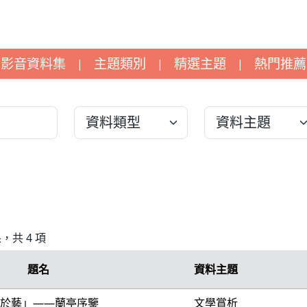
影音資料集
主題類別
精選主題
熱門推薦
|
|
|
果，共 4 項
題名
資料主題
於藝」——蘭亭序鑒
文學賞析