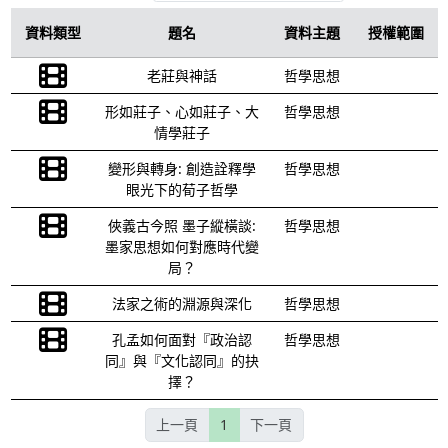
資料類型
題名
資料主題
授權範圍
老莊與神話
哲學思想
形如莊子、心如莊子、大
哲學思想
情學莊子
變形與轉身: 創造詮釋學
哲學思想
眼光下的荀子哲學
俠義古今照 墨子縱橫談:
哲學思想
墨家思想如何對應時代變
局？
法家之術的淵源與深化
哲學思想
孔孟如何面對『政治認
哲學思想
同』與『文化認同』的抉
擇？
上一頁
1
下一頁