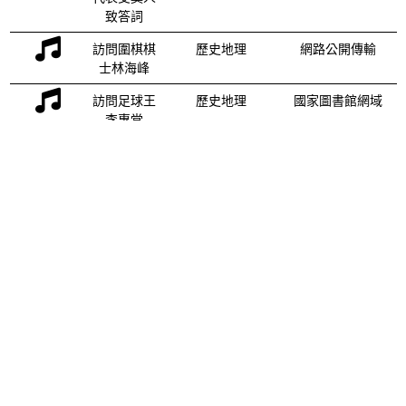
致答詞
訪問圍棋棋
歷史地理
網路公開傳輸
士林海峰
訪問足球王
歷史地理
國家圖書館網域
李惠堂
民國73年5
歷史地理
國家圖書館網域
月7日梁實
秋領取國家
文藝基金會
特別貢獻獎
致答辭
痛悼巨人
歷史地理
國家圖書館網域
(敬悼總統
蔣公朗誦
詩)
上一頁
1
2
3
4
5
…
33
下一頁