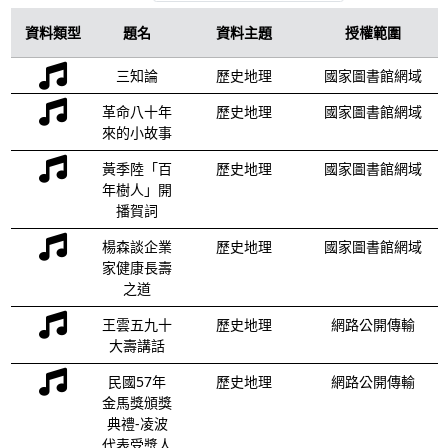
資料類型
題名
資料主題
授權範圍
三知論
歷史地理
國家圖書館網域
革命八十年
歷史地理
國家圖書館網域
來的小故事
黃季陸「百
歷史地理
國家圖書館網域
年樹人」開
播賀詞
楊森談企業
歷史地理
國家圖書館網域
家健康長壽
之道
王雲五九十
歷史地理
網路公開傳輸
大壽講話
民國57年
歷史地理
網路公開傳輸
金馬獎頒獎
典禮-凌波
代表受獎人