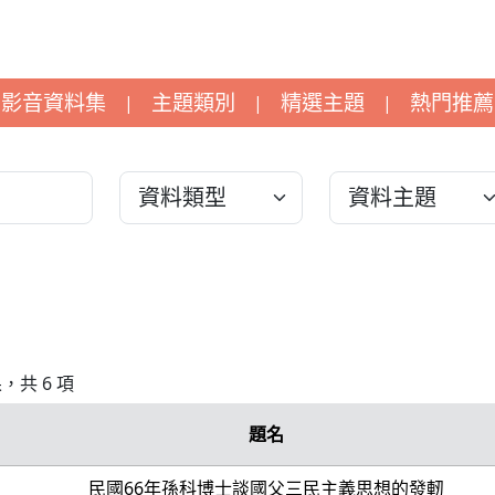
影音資料集
主題類別
精選主題
熱門推薦
|
|
|
果，共 6 項
題名
民國66年孫科博士談國父三民主義思想的發軔