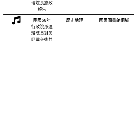
璿院長施政
報告
民國68年
歷史地理
國家圖書館網域
行政院孫運
璿院長對美
匪建交後共
匪最近各種
統戰活動發
表嚴正聲明
民國68年
歷史地理
國家圖書館網域
孫運璿院長
於立法院第
六十三會期
施政報告
民國68年
歷史地理
國家圖書館網域
行政院孫運
璿院長青年
節大會訓詞
實況