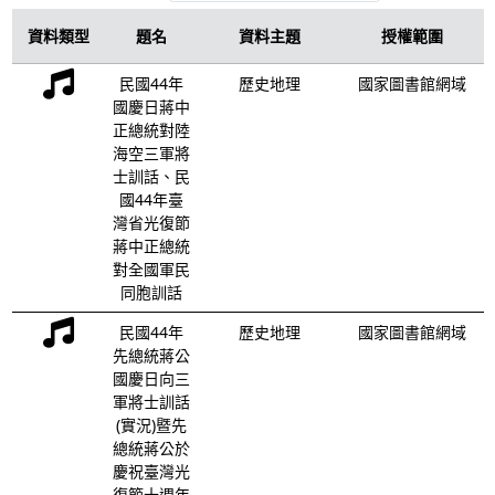
資料類型
題名
資料主題
授權範圍
民國44年
歷史地理
國家圖書館網域
國慶日蔣中
正總統對陸
海空三軍將
士訓話、民
國44年臺
灣省光復節
蔣中正總統
對全國軍民
同胞訓話
民國44年
歷史地理
國家圖書館網域
先總統蔣公
國慶日向三
軍將士訓話
(實況)暨先
總統蔣公於
慶祝臺灣光
復節十週年