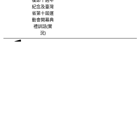
紀念及臺灣
省第十屆運
動會開幕典
禮訓話(實
況)
民國44年
歷史地理
網路公開傳輸
先總統蔣公
國慶紀念日
告全國軍民
同胞書
民國44年
歷史地理
網路公開傳輸
先總統蔣公
於第十二屆
青年節大會
致詞
先總統蔣公
歷史地理
網路公開傳輸
民國四十六
年國慶對三
軍將士訓話