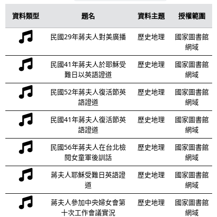
資料類型
題名
資料主題
授權範圍
民國29年蔣夫人對美廣播
歷史地理
國家圖書館
網域
民國41年蔣夫人於耶穌受
歷史地理
國家圖書館
難日以英語證道
網域
民國52年蔣夫人復活節英
歷史地理
國家圖書館
語證道
網域
民國41年蔣夫人復活節英
歷史地理
國家圖書館
語證道
網域
民國56年蔣夫人在台北檢
歷史地理
國家圖書館
閱女童軍後訓話
網域
蔣夫人耶穌受難日英語證
歷史地理
國家圖書館
道
網域
蔣夫人參加中央婦女會第
歷史地理
國家圖書館
十次工作會議實況
網域