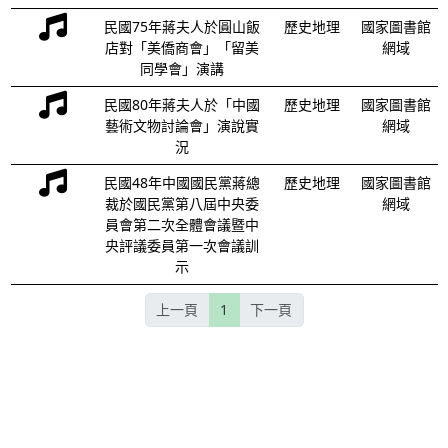
民國75年蔣夫人於圓山飯
歷史地理
國家圖書館
店對「美僑商會」「留美
網域
同學會」演講
民國80年蔣夫人於「中國
歷史地理
國家圖書館
藝術文物討論會」演說實
網域
況
民國48年中國國民黨蔣總
歷史地理
國家圖書館
裁於國民黨第八屆中央委
網域
員會第二次全體會議暨中
央評議委員第一次會議訓
示
上一頁
1
下一頁