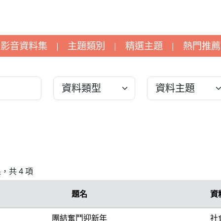
影音資料集
主題類別
精選主題
熱門推薦
|
|
|
果，共 4 項
題名
資
團結奮鬥迎新年
社