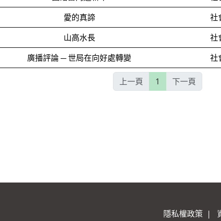
愛的真諦
社
山高水長
社
廣播評論 ─ 世局在向好處轉變
社
上一頁
1
下一頁
隱私權政策
|