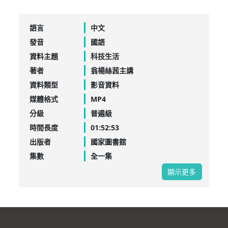
語言
中文
發音
國語
資料主題
科技生活
著者
翁楊絲茜主講
資料類型
影音資料
媒體格式
MP4
分級
普遍級
時間長度
01:52:53
出版者
國家圖書館
集數
全一集
顯示更多