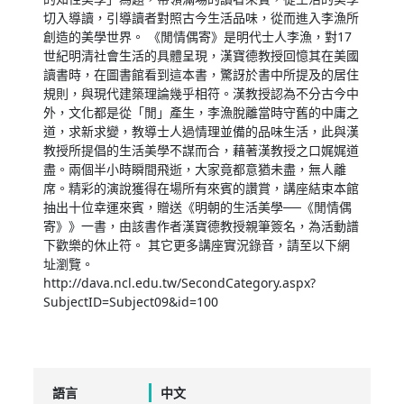
切入導讀，引導讀者對照古今生活品味，從而進入李漁所
創造的美學世界。 《閒情偶寄》是明代士人李漁，對17
世紀明清社會生活的具體呈現，漢寶德教授回憶其在美國
讀書時，在圖書館看到這本書，驚訝於書中所提及的居住
規則，與現代建築理論幾乎相符。漢教授認為不分古今中
外，文化都是從「閒」產生，李漁脫離當時守舊的中庸之
道，求新求變，教導士人過情理並備的品味生活，此與漢
教授所提倡的生活美學不謀而合，藉著漢教授之口娓娓道
盡。兩個半小時瞬間飛逝，大家竟都意猶未盡，無人離
席。精彩的演說獲得在場所有來賓的讚賞，講座結束本館
抽出十位幸運來賓，贈送《明朝的生活美學──《閒情偶
寄》》一書，由該書作者漢寶德教授親筆簽名，為活動譜
下歡樂的休止符。 其它更多講座實況錄音，請至以下網
址瀏覽。
http://dava.ncl.edu.tw/SecondCategory.aspx?
SubjectID=Subject09&id=100
語言
中文