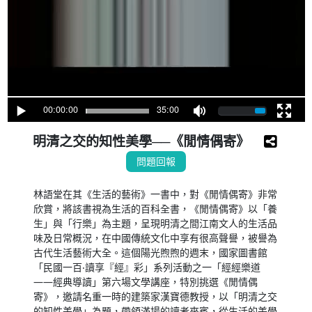
00:00:00
35:00
明清之交的知性美學──《閒情偶寄》
問題回報
林語堂在其《生活的藝術》一書中，對《閒情偶寄》非常
欣賞，將該書視為生活的百科全書，《閒情偶寄》以「養
生」與「行樂」為主題，呈現明清之間江南文人的生活品
味及日常概況，在中國傳統文化中享有很高聲譽，被譽為
古代生活藝術大全。這個陽光煦煦的週末，國家圖書館
「民國一百‧讀享『經』彩」系列活動之一「經經樂道
——經典導讀」第六場文學講座，特別挑選《閒情偶
寄》，邀請名重一時的建築家漢寶德教授，以「明清之交
的知性美學」為題，帶領滿場的讀者來賓，從生活的美學