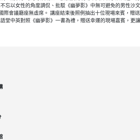
又不忘以女性的角度調侃、批駁《幽夢影》中無可避免的男性沙
，國際會議廳座無虛席。 講座結束後照例抽出十位現場來賓，贈
林語堂中英對照《幽夢影》一書為禮，贈送幸運的現場嘉賓，更
講
分
館