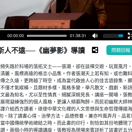
00:00:00
01:38:31
斯人不遠──《幽夢影》導讀
問題回報
頻頻失路於科場的落拓文士——張潮，卻在談禪交遊、玩賞風月
字清麗，風標高遠的格言小品集。作者張潮天上若有知，或也難
傳之久遠，更跨越了時空，成為當代啟迪人心的佳言語錄集，擲
。不僅才氣縱橫，且題材多樣、風格多變，舉凡散文、戲劇、新
散文最為知名，尤以至性情真、細膩深婉見長，講座一開場，張
所展現凝練強烈的個人風格，更讓人傾慕陶醉。而民初幽默大師
譯介給西方讀者，遂使中華文化裡的人文思想與生命哲理傳揚海
短句，除了讀書心得、治學方法、品德修養，兼亦吟風弄月、品
正當中國傳統學術總結之時。而此書的印行，則恰如其份地體現
情調。兩個小時的導讀講座，張教授為現場來賓詳析了該書近五