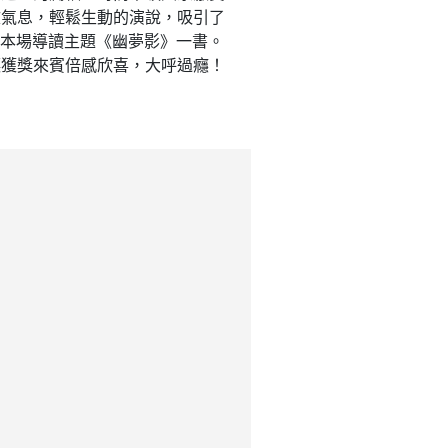
文氣息，輕鬆生動的演說，吸引了
送本場導讀主題《幽夢影》一書。
讓獲獎來賓倍感欣喜，大呼過癮！