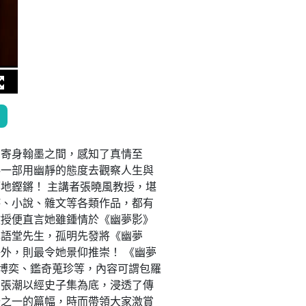
、寄身翰墨之間，感知了真情至
料一部用幽靜的態度去觀察人生與
地鏗鏘！ 主講者張曉風教授，堪
詩、小說、雜文等各類作品，都有
教授便直言她雖鍾情於《幽夢影》
林語堂先生，孤明先發將《幽夢
外，則最令她景仰推崇！ 《幽夢
茗博奕、鑑奇蒐珍等，內容可謂包羅
了張潮以經史子集為底，浸透了傳
分之一的篇幅，時而帶領大家激賞