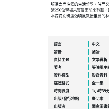
張潮崇尚性靈的生活哲學，時而
近250位現場來賓冒雨前來聆聽
本館特別精選張曉風教授推薦的
語言
中文
發音
國語
資料主題
文學賞析
著者
張曉風主
資料類型
影音資料
媒體格式
全一集
時間長度
1小時39
出版/發行地點
臺北市
出版者
國家圖書