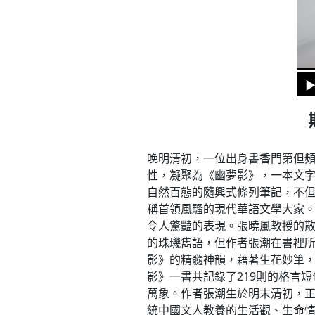
晚明清初，一位出身書香門第但
性，凝聚為《幽夢影》，一本文
自然百態的隨興式條列筆記，不但
稱首領風騷的現代華語文學大家
令人驚豔的表現。張曉風教授的
的珠璣雋語，但作者張潮在書裡
影》的精髓神韻，藉著生花妙筆，
影》一書共記錄了219則的格言
萬象。作者張潮生於明末清初，
統中國文人教養的生活觀、生命