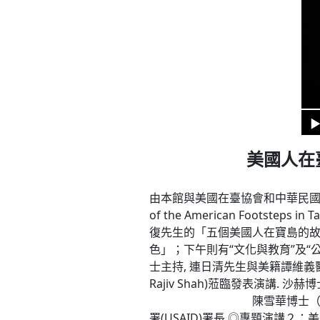
美國人在臺
由本館與美國在臺協會和中華民國圖書館學會
of the American Footst
復先生的「五個美國人在寶島的
色」；下午則有“文化與教育”及“
士主持, 連日清先生與美籍譚維義醫
Rajiv Shah)蒞臨發表演講
陳雪華博士（中華民國圖書館學
署(USAID)署長 ◎專題