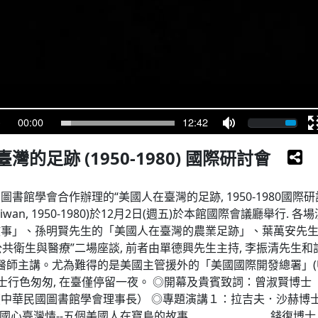
00:00
12:42
灣的足跡 (1950-1980) 國際研討會
合作辦理的“美國人在臺灣的足跡, 1950-1980國際研討會”(Inte
eps in Taiwan, 1950-1980)於12月2日(週五)於本館國際會議廳
故事」、孫明賢先生的「美國人在臺灣的農業足跡」、葉萬安先
公共衛生與醫療”二場座談, 前者由單德興先生主持, 李振清先生和
師主講。尤為難得的是美國主管援外的「美國國際開發總署」(USAI
. 沙赫博士行色匆匆, 在臺僅停留一夜。 ◎開幕及貴賓致詞：曾淑賢
會理事長） ◎專題演講１：拉吉夫．沙赫博士(Dr.Raj
演講２：美國心臺灣情--五個美國人在寶島的故事 錢復博士