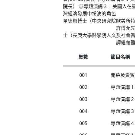
院長） ◎專題演講３：美國
灣經濟發展中扮演的角色
單德興博士（中央研究院歐美
許博允先生（新象文教
士（長庚大學醫學院人文及社
譚維義醫師（臺東基督教
集數
節目名稱
001
開幕及貴賓
002
專題演講 
003
專題演講 
004
專題演講 
005
專題演講 