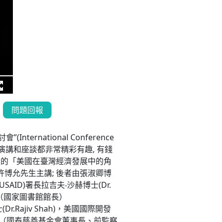
問題回報
rnational Conference
舉行. 各場演講和座談都非常精彩有趣, 有錢
生的「美國在臺灣經濟發展中的角
許博允先生主講; 後者由張淑卿博
D)署長拉吉夫‧沙赫博士(Dr.
博士（國家圖書館館長）
iv Shah)，美國國際開發
（國泰慈善基金會董事長、前監察