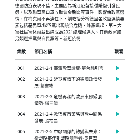
德國防疫表現不佳，主要因為新冠疫苗接種緩慢引發民
怨，以及聯盟黨口罩收取傭金醜聞等事件，影響執政黨選
情。在梅克爾不再連任下，劉教授分析德國各政黨選情要
素包括基民盟/聯盟黨出現統治危機、綠黨崛起、第三大
黨社民黨休爾茲出線成為2021總理候選人、其他政黨如
另類選擇黨與自民黨等。新冠疫情
集數
節目名稱
觀看
001
2021-2-1 臺灣歐盟論壇-張台麟引言
002
2021-2-2 近期疫情下的德國政情發
展-劉書彬
003
2021-2-3 危機再起的歐洲東部緊張
情勢-楊三億
004
2021-2-4 歐盟疫苗策略與歐中關係
發展-張福昌
005
2021-2-5 中歐關係的轉變與未來：
從戰略夥伴到戰略競爭者-吳巨盟