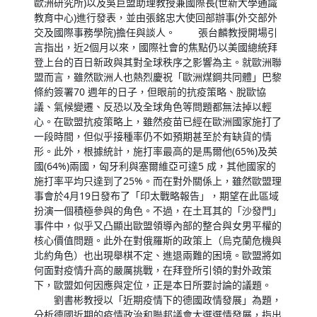
歐洲研究所)以及吳巨盟助理教授兼國際長(世新大學通識
教育中心)進行發表，並由張銘忠大使回部辦事(外交部外
交及國際事務學院)擔任與談人。 張台麟教授開場引
言指出，近2個月以來，國際社會的焦點仍以美國總統拜
登上台的百日新政與其對全球秩序之影響為主。就歐洲聯
盟而言，雖然歐洲人也熱烈慶祝「歐洲煤鋼共同體」巴黎
條約簽署70 週年的日子，但眼前的抗疫策略、脫歐協
議、氣候變遷、反恐以及全球角色等問題都無法掉以輕
心。在歐盟抗疫策略上，雖然疫苗已經在歐洲國家施打了
一段時間，但似乎接種率仍不如預期甚至於有缺貨的情
形。此外，根據統計，施打率最高的是馬爾他(65%)及英
國(64%)兩國，匈牙利與塞爾維亞可達5 成，其他國家的
施打率平均只達到了25%。而在對外關係上，雖然歐盟理
事會於4月19日發布了「印太戰略報告」，期望在此區域
扮演一個積極參與的角色。不過，在土耳其的「沙發門」
事件中，似乎又凸顯出歐盟領導內部的整合與女男平權的
核心價值問題。此外在對俄羅斯的政策上（烏克蘭危機與
北約角色）也出現舉棋不定、進退兩難的困境。歐盟將如
何面對疫情升高的嚴厲挑戰，在拜登所引領的對外政策
下，歐盟如何因應與定位，正是本日所要討論的議題。
劉書彬教授以「近期疫情下的德國政情發展」為題，
分析德國近期的疫情政治和聯邦議會大選選情發展，指出