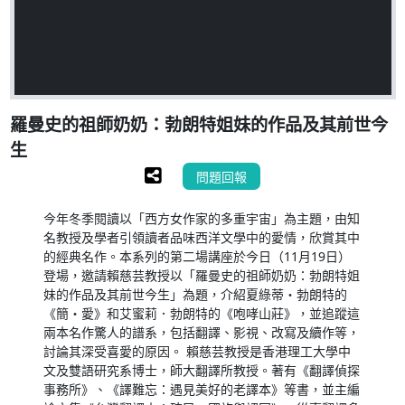
羅曼史的祖師奶奶：勃朗特姐妹的作品及其前世今
生
問題回報
今年冬季閱讀以「西方女作家的多重宇宙」為主題，由知
名教授及學者引領讀者品味西洋文學中的愛情，欣賞其中
的經典名作。本系列的第二場講座於今日（11月19日）
登場，邀請賴慈芸教授以「羅曼史的祖師奶奶：勃朗特姐
妹的作品及其前世今生」為題，介紹夏綠蒂・勃朗特的
《簡・愛》和艾蜜莉．勃朗特的《咆哮山莊》，並追蹤這
兩本名作驚人的譜系，包括翻譯、影視、改寫及續作等，
討論其深受喜愛的原因。 賴慈芸教授是香港理工大學中
文及雙語研究系博士，師大翻譯所教授。著有《翻譯偵探
事務所》、《譯難忘：遇見美好的老譯本》等書，並主編