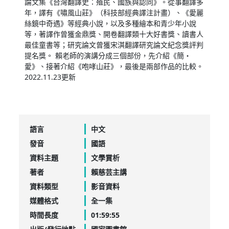
論文集《台灣翻譯史：殖民、國族與認同》。從事翻譯多
年，譯有《嘯風山莊》（科技部經典譯注計畫）、《愛麗
絲鏡中奇遇》等經典小說，以及多種繪本和青少年小說
等，著譯作曾獲金鼎獎、開卷翻譯類十大好書獎、讀書人
最佳童書等；研究論文曾獲宋淇翻譯研究論文紀念獎評判
提名獎。 賴老師的演講分成三個部份，先介紹《簡・
愛》、接著介紹《咆哮山莊》，最後是兩部作品的比較。
2022.11.23更新
語言
中文
發音
國語
資料主題
文學賞析
著者
賴慈芸主講
資料類型
影音資料
媒體格式
全一集
時間長度
01:59:55