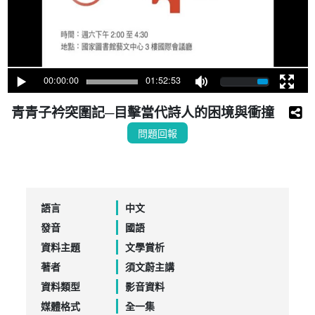
00:00:00
01:52:53
青青子衿突圍記─目擊當代詩人的困境與衝撞
問題回報
語言
中文
發音
國語
資料主題
文學賞析
著者
須文蔚主講
資料類型
影音資料
媒體格式
全一集