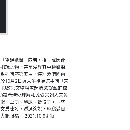
為「筆硯紙墨」四者，後世或因此
、把玩之物，甚至浸淫其中鑽研探
季系列講座第五場，特別邀請國內
於10月2日週末午後蒞館主講「宋
與故宮文物相處超過30餘載的嵇
助讀者清晰理解和感受宋朝人文藝
筆架、筆筒、墨床、臂擱等，這些
類文房陳設。透過演說，琳瑯滿目
！ 2021.10.8更新