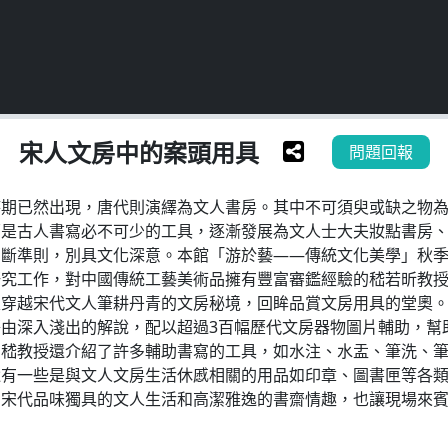
宋人文房中的案頭用具
問題回報
時期已然出現，唐代則演繹為文人書房。其中不可須臾或缺之物
原是古人書寫必不可少的工具，逐漸發展為文人士大夫妝點書房
判斷準則，別具文化深意。本館「游於藝——傳統文化美學」秋
究工作，對中國傳統工藝美術品擁有豐富審鑑經驗的嵇若昕教授
穿越宋代文人筆耕丹青的文房秘境，回眸品賞文房用具的堂奧。 
由深入淺出的解說，配以超過3百幅歷代文房器物圖片輔助，幫
，嵇教授還介紹了許多輔助書寫的工具，如水注、水盂、筆洗、
還有一些是與文人文房生活休慼相關的用品如印章、圖書匣等各
代品味獨具的文人生活和高潔雅逸的書齋情趣，也讓現場來賓大飽眼福