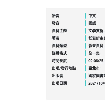
語言
中文
發音
國語
資料主題
文學賞析
著者
嵇若昕主
資料類型
影音資料
媒體格式
全一集
時間長度
02:08:25
出版/發行地點
臺北巿
出版者
國家圖書
出版日期
2021/10/