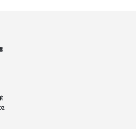
講
館
02