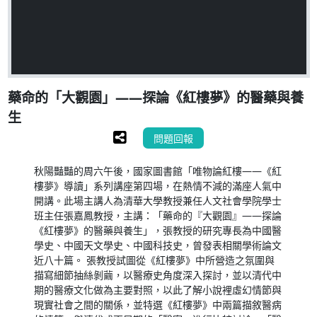
藥命的「大觀園」——探論《紅樓夢》的醫藥與養
生
問題回報
秋陽豔豔的周六午後，國家圖書館「唯物論紅樓——《紅
樓夢》導讀」系列講座第四場，在熱情不減的滿座人氣中
開講。此場主講人為清華大學教授兼任人文社會學院學士
班主任張嘉鳳教授，主講：「藥命的『大觀園』——探論
《紅樓夢》的醫藥與養生」，張教授的研究專長為中國醫
學史、中國天文學史、中國科技史，曾發表相關學術論文
近八十篇。 張教授試圖從《紅樓夢》中所營造之氛圍與
描寫細節抽絲剝繭，以醫療史角度深入探討，並以清代中
期的醫療文化做為主要對照，以此了解小說裡虛幻情節與
現實社會之間的關係，並特選《紅樓夢》中兩篇描敘醫病