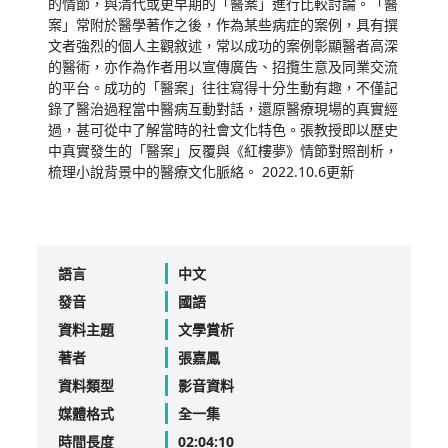
的情節，與清代或更早期的「醫案」進行比較討論。「醫
案」常附於醫學著作之後，作為某些病症的案例，具有撰
文者強烈的個人主觀敘述，常以成功的案例彰顯醫者高深
的醫術，亦作為作者用以宣傳廣告、招攬生意及同業交流
的平台。成功的「醫案」往往寫得十分生動有趣，不僅記
錄了醫治過程當中醫病互動對話，還原醫療現場的真實經
過，甚可從中了解當時的社會文化特色。張教授即以歷史
中真實發生的「醫案」反覆與《紅樓夢》情節對照剖析，
梳理小說背景中的醫療文化脈絡。 2022.10.6更新
語言
中文
發音
國語
資料主題
文學賞析
著者
張嘉鳳
資料類型
影音資料
媒體格式
全一集
時間長度
02:04:10